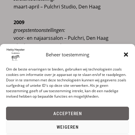
maart-april – Pulchri Studio, Den Haag
2009
groepstentoonstellingen:
voor- en najaarssalon – Pulchri, Den Haag
oktober – Kunsttiendaagse Bergen
Beheer toestemming
Galeries
Morren Galleries, Utrecht
Om de beste ervaringen te bieden, gebruiken wij technologieën zoals
cookies om informatie over je apparaat op te slaan en/of te raadplegen.
Kunstzalen A.Vecht, Amsterdam
Door in te stemmen met deze technologieën kunnen wij gegevens zoals
Tefaf 2011, Maastricht
surfgedrag of unieke ID's op deze site verwerken. Als je geen
toestemming geeft of uw toestemming intrekt, kan dit een nadelige
Pan 2010, Amsterdam
invloed hebben op bepaalde functies en mogelijkheden.
Galerie Art-Quadraat (Art2)
, Amsterdam
ACCEPTEREN
complete collection permanent on show
WEIGEREN