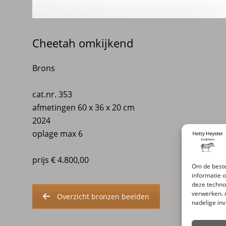
Cheetah omkijkend
Brons
cat.nr. 353
afmetingen 60 x 36 x 20 cm
2024
oplage max 6
prijs € 4.800,00
Om de beste
informatie 
deze techno
verwerken. 
Overzicht bronzen beelden
nadelige in