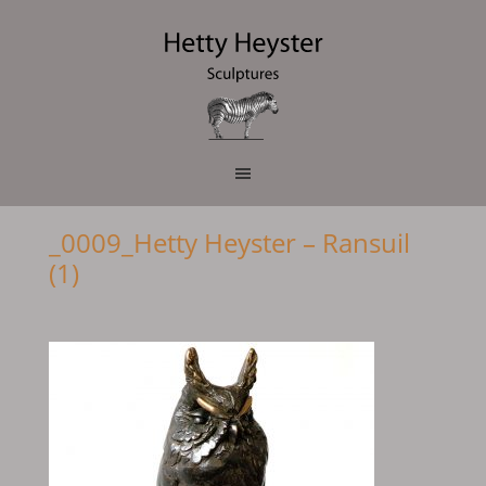
_0009_Hetty Heyster – Ransuil
(1)